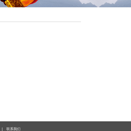
|
联系我们