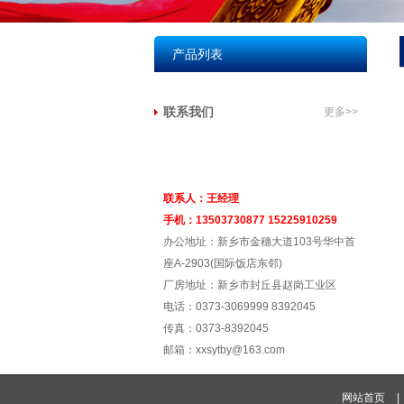
产品列表
联系我们
更多>>
联系人：王经理
手机：13503730877 15225910259
办公地址：新乡市金穗大道103号华中首
座A-2903(国际饭店东邻)
厂房地址：新乡市封丘县赵岗工业区
电话：0373-3069999 8392045
传真：0373-8392045
邮箱：xxsytby@163.com
网站首页
|